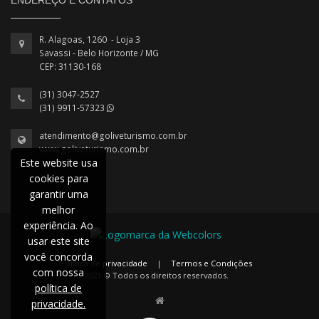
R. Alagoas, 1260 - Loja 3
Savassi - Belo Horizonte / MG
CEP: 31130-168
(31) 3047-2527
(31) 9911-57323
atendimento@goliveturismo.com.br
www.goliveturismo.com.br
Este website usa
cookies para
garantir uma
melhor
experiência. Ao
usar este site
você concorda
Política de privacidade
|
Termos e Condições
com nossa
2021 © Todos os direitos reservados.
política de
privacidade.