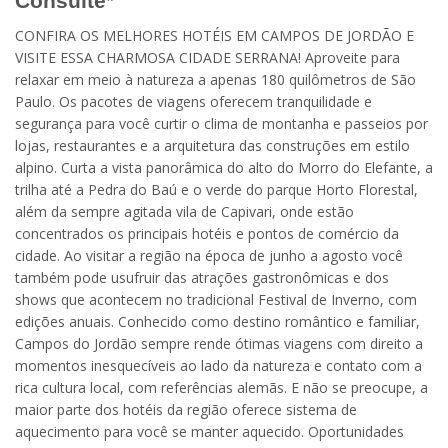
Consulte
*
CONFIRA OS MELHORES HOTÉIS EM CAMPOS DE JORDÃO E
VISITE ESSA CHARMOSA CIDADE SERRANA! Aproveite para
relaxar em meio à natureza a apenas 180 quilômetros de São
Paulo. Os pacotes de viagens oferecem tranquilidade e
segurança para você curtir o clima de montanha e passeios por
lojas, restaurantes e a arquitetura das construções em estilo
alpino. Curta a vista panorâmica do alto do Morro do Elefante, a
trilha até a Pedra do Baú e o verde do parque Horto Florestal,
além da sempre agitada vila de Capivari, onde estão
concentrados os principais hotéis e pontos de comércio da
cidade. Ao visitar a região na época de junho a agosto você
também pode usufruir das atrações gastronômicas e dos
shows que acontecem no tradicional Festival de Inverno, com
edições anuais. Conhecido como destino romântico e familiar,
Campos do Jordão sempre rende ótimas viagens com direito a
momentos inesquecíveis ao lado da natureza e contato com a
rica cultura local, com referências alemãs. E não se preocupe, a
maior parte dos hotéis da região oferece sistema de
aquecimento para você se manter aquecido. Oportunidades