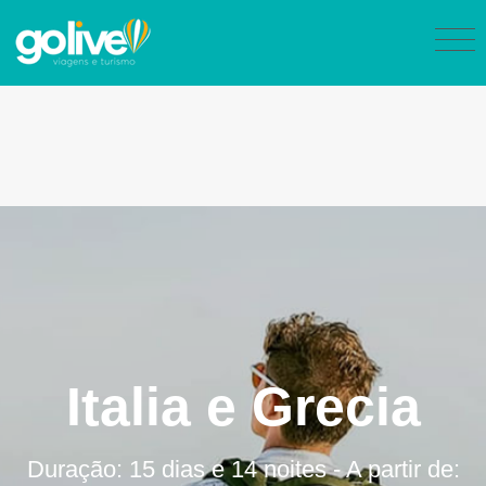
Italia e Grecia
Duração: 15 dias e 14 noites - A partir de: