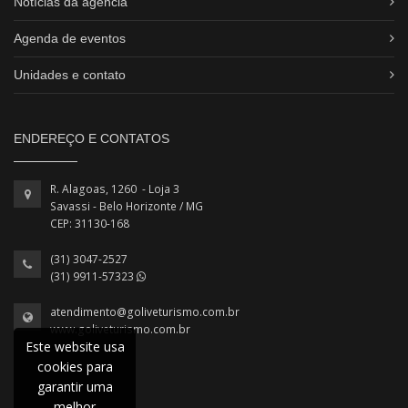
Notícias da agência
Agenda de eventos
Unidades e contato
ENDEREÇO E CONTATOS
R. Alagoas, 1260 - Loja 3
Savassi - Belo Horizonte / MG
CEP: 31130-168
(31) 3047-2527
(31) 9911-57323
atendimento@goliveturismo.com.br
www.goliveturismo.com.br
Este website usa
cookies para
garantir uma
melhor