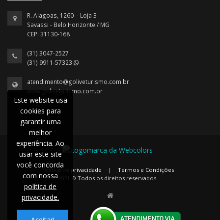
R. Alagoas, 1260 - Loja 3
Savassi - Belo Horizonte / MG
CEP: 31130-168
(31) 3047-2527
(31) 9911-57323
atendimento@goliveturismo.com.br
www.goliveturismo.com.br
Este website usa
cookies para
garantir uma
melhor
experiência. Ao
usar este site
você concorda
Política de privacidade
|
Termos e Condições
com nossa
2021 © Todos os direitos reservados.
política de
privacidade.
Aceitar!