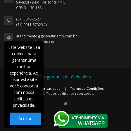
Savassi - Belo Horizonte / MG
CEP: 31130-168
(31) 3047-2527
(31) 9911-57323
atendimento@goliveturismo.com.br
www.goliveturismo.com.br
Este website usa
cookies para
garantir uma
melhor
experiência. Ao
usar este site
você concorda
Política de privacidade
|
Termos e Condições
com nossa
2021 © Todos os direitos reservados.
política de
privacidade.
Aceitar!